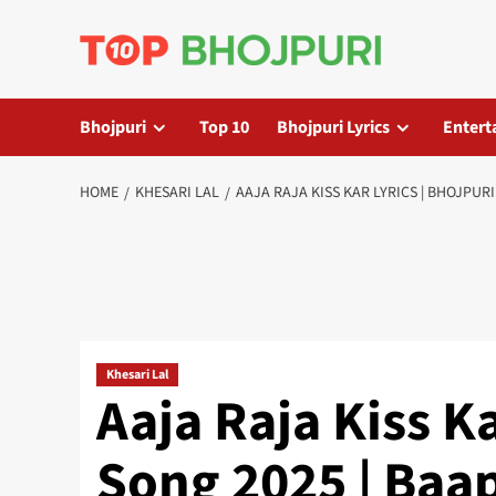
Skip
to
content
Bhojpuri
Top 10
Bhojpuri Lyrics
Entert
HOME
KHESARI LAL
AAJA RAJA KISS KAR LYRICS | BHOJPURI
Khesari Lal
Aaja Raja Kiss Ka
Song 2025 | Baa