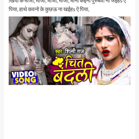
खिया के माजा, माजा, माजा, माजा, माना कईनी पुरुबवा ना जईहs ऐ
पिया, हाथे कवनो के कुछऊ ना खईहs ऐ पिया,