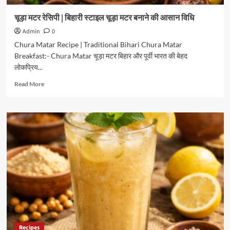
चूड़ा मटर रेसिपी | बिहारी स्टाइल चूड़ा मटर बनाने की आसान विधि
Admin
0
Chura Matar Recipe | Traditional Bihari Chura Matar
Breakfast:- Chura Matar चूड़ा मटर बिहार और पूर्वी भारत की बेहद
लोकप्रिय...
Read
Read More
more
about
चूड़ा
मटर
रेसिपी
|
बिहारी
स्टाइल
चूड़ा
मटर
बनाने
की
आसान
विधि
Recipes