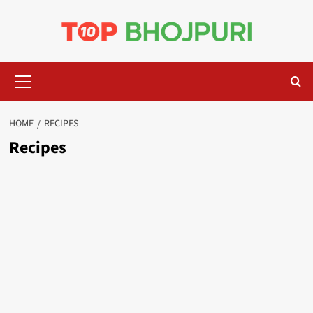
Skip
to
content
Primary
Menu
HOME
RECIPES
Recipes