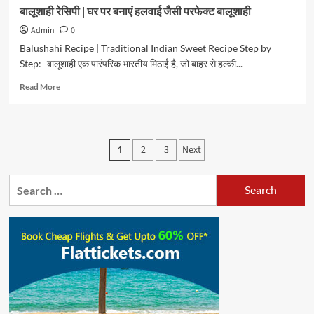
बालूशाही रेसिपी | घर पर बनाएं हलवाई जैसी परफेक्ट बालूशाही
Admin
0
Balushahi Recipe | Traditional Indian Sweet Recipe Step by
Step:- बालूशाही एक पारंपरिक भारतीय मिठाई है, जो बाहर से हल्की...
Read
Read More
more
about
बालूशाही
रेसिपी
Posts
2
3
Next
1
|
pagination
घर
पर
Search
बनाएं
for:
हलवाई
जैसी
परफेक्ट
बालूशाही