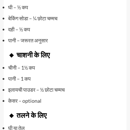
घी – ½ कप
बेकिंग सोडा – ¼ छोटा चम्मच
दही – ½ कप
पानी – जरूरत अनुसार
🔸 चाशनी के लिए
चीनी – 1½ कप
पानी – 1 कप
इलायची पाउडर – ½ छोटा चम्मच
केसर – optional
🔸 तलने के लिए
घी या तेल