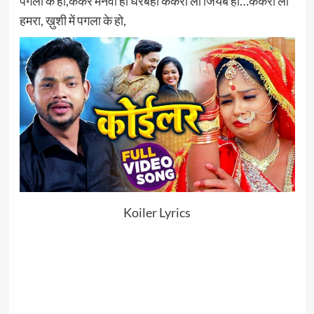
पगला के हो,केकर मनवा हा धरबहां केकरा ला जियब हो…केकरा ला
हमरा, ख़ुशी में पगला के हो,
Koiler Lyrics