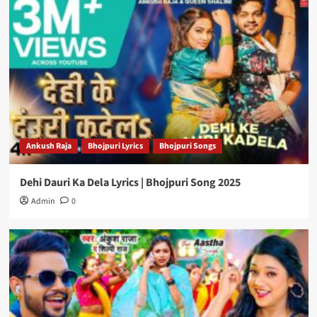
Ankush Raja
Bhojpuri Lyrics
Bhojpuri Songs
Dehi Dauri Ka Dela Lyrics | Bhojpuri Song 2025
Admin
0