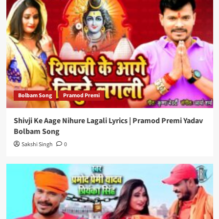
Bolbam Song
Pramod Premi
Shivji Ke Aage Nihure Lagali Lyrics | Pramod Premi Yadav
Bolbam Song
Sakshi Singh
0