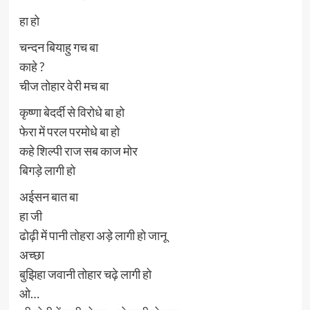
हा हो
चन्दन बियाहु गच बा
काहे ?
चीज तोहार वेरी मच बा
कृष्णा बेदर्दी से विरोधे बा हो
फेरा में परल परमोधे बा हो
कहे शिल्पी राज सब काज मोर
बिगड़े लागी हो
अईसन बात बा
हा जी
ढोढ़ी में पानी तोहरा अड़े लागी हो जानू
अच्छा
बुझिहा जवानी तोहार चढ़े लागी हो
ओ…