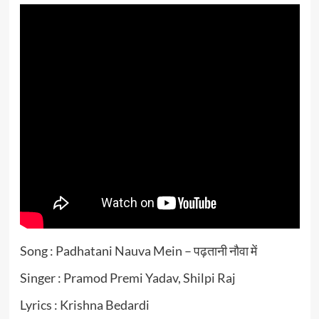
Song : Padhatani Nauva Mein – पढ़तानी नौवा में
Singer : Pramod Premi Yadav, Shilpi Raj
Lyrics : Krishna Bedardi