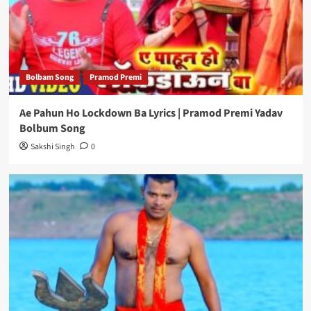
Bolbam Song
Pramod Premi
Ae Pahun Ho Lockdown Ba Lyrics | Pramod Premi Yadav
Bolbum Song
Sakshi Singh
0