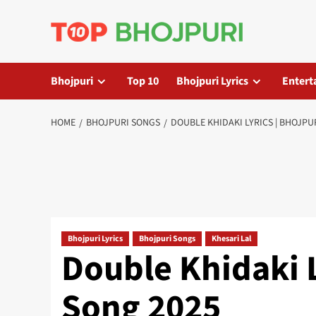
Skip
to
content
Bhojpuri
Top 10
Bhojpuri Lyrics
Entert
HOME
BHOJPURI SONGS
DOUBLE KHIDAKI LYRICS | BHOJPU
Bhojpuri Lyrics
Bhojpuri Songs
Khesari Lal
Double Khidaki L
Song 2025