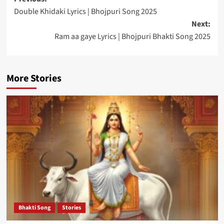
Post
Double Khidaki Lyrics | Bhojpuri Song 2025
navigation
Next:
Ram aa gaye Lyrics | Bhojpuri Bhakti Song 2025
More Stories
Bhakti Song
Stories