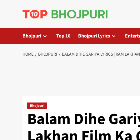
Skip
to
content
Bhojpuri
Top 10
Bhojpuri Lyrics
Entert
HOME
BHOJPURI
BALAM DIHE GARIYA LYRICS | RAM LAKHAN
Bhojpuri
Balam Dihe Gariy
Lakhan Film Ka