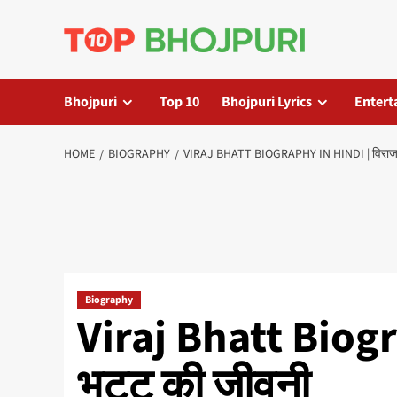
Skip
to
content
Bhojpuri
Top 10
Bhojpuri Lyrics
Entert
HOME
BIOGRAPHY
VIRAJ BHATT BIOGRAPHY IN HINDI | विराज 
Biography
Viraj Bhatt Biogr
भट्ट की जीवनी