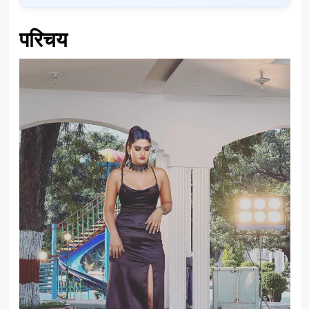
परिचय