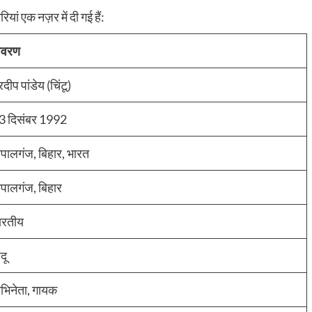
ियां एक नज़र में दी गई हैं:
िवरण
रदीप पांडेय (चिंटू)
3 दिसंबर 1992
ोपालगंज, बिहार, भारत
ोपालगंज, बिहार
ारतीय
ंदू
भिनेता, गायक