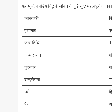
यहां प्रदीप पांडेय चिंटू के जीवन से जुड़ी कुछ महत्वपूर्ण जानकार
जानकारी
व
पूरा नाम
प्
जन्म तिथि
1
जन्म स्थान
ग
गृहनगर
ग
राष्ट्रीयता
भ
धर्म
हि
पेशा
अ