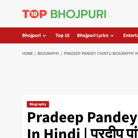
Skip
to
content
Bhojpuri
Top 10
Bhojpuri Lyrics
Entert
HOME
BIOGRAPHY
PRADEEP PANDEY CHINTU BIOGRAPHY IN HINDI
Biography
Pradeep Pandey
In Hindi | प्रदीप पा