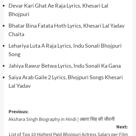
Devar Kari Ghat Ae Raja Lyrics, Khesari Lal
Bhojpuri
Bhatar Bina Fatata Hoth Lyrics, Khesari Lal Yadav
Chaita
Lehariya Luta A Raja Lyrics, Indu Sonali Bhojpuri
Song
Jahiya Rawur Betwa Lyrics, Indu Sonali Ka Gana
Saiya Arab Gaile 2 Lyrics, Bhojpuri Songs Khesari
Lal Yadav
Post
Previous:
Akshara Singh Biography in Hindi | अक्षरा सिंह की जीवनी
navigation
Next:
List of Top 10 Highest Paid Bhojpuri Actress Salary per Film