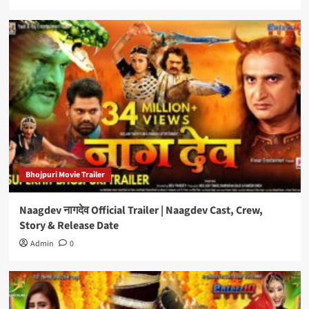
Bhojpuri Movie Trailer
Naagdev नागदेव Official Trailer | Naagdev Cast, Crew,
Story & Release Date
Admin
0