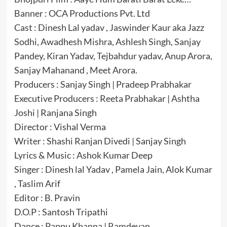
Banner : OCA Productions Pvt. Ltd
Cast : Dinesh Lal yadav , Jaswinder Kaur aka Jazz
Sodhi, Awadhesh Mishra, Ashlesh Singh, Sanjay
Pandey, Kiran Yadav, Tejbahdur yadav, Anup Arora,
Sanjay Mahanand , Meet Arora.
Producers : Sanjay Singh | Pradeep Prabhakar
Executive Producers : Reeta Prabhakar | Ashtha
Joshi | Ranjana Singh
Director : Vishal Verma
Writer : Shashi Ranjan Divedi | Sanjay Singh
Lyrics & Music : Ashok Kumar Deep
Singer : Dinesh lal Yadav , Pamela Jain, Alok Kumar
, Taslim Arif
Editor : B. Pravin
D.O.P : Santosh Tripathi
Dance : Pappu Khanna | Ramdevan