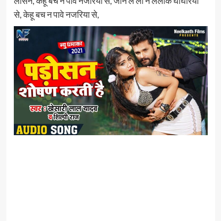
लोसन, केहू बच न पावे नजरिया से, जान ले ली न ललकि घाघरिया
से, केहू बच न पावे नजरिया से,