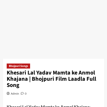
Bhojpuri Songs
Khesari Lal Yadav Mamta ke Anmol
Khajana | Bhojpuri Film Laadla Full
Song
Admin
0
Khesari Lal Yadav Mamta ke Anmol Khajana
:-