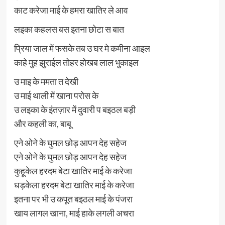
काट करेजा माई के हमरा खातिर ले आव
लइका कहलस बस इतना छोटा स बात
प्रिया जाल में फसके तब उ घर मे कमीना आइल
काहे मुह झुराईल तोहर होखब लाल भुकाइल
उ माइ के ममता त देखी
उ माई थाली में खाना परोस के
उ लइका के इंतज़ार में दुवारी प बइठल बड़ी
और कहली का, बाबू
एने ओने के घुमल छोड़ आपन देह सहेज
एने ओने के घुमल छोड़ आपन देह सहेज
कुहूकेल हरदम बेटा खातिर माई के करेजा
धड़केला हरदम बेटा खातिर माई के करेजा
इतना पर भी उ कपूत बइठल माई के पंजरा
खाय लागल खाना, माई हाके लगली अचरा