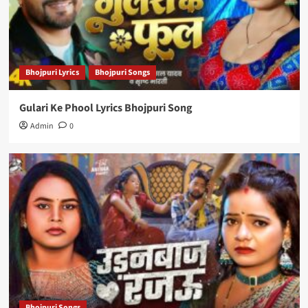
Bhojpuri Lyrics
Bhojpuri Songs
Gulari Ke Phool Lyrics Bhojpuri Song
Admin
0
Bhojpuri Songs