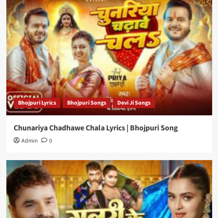
Bhojpuri Lyrics
Bhojpuri Songs
Devi Ji Songs
Chunariya Chadhawe Chala Lyrics | Bhojpuri Song
Admin
0