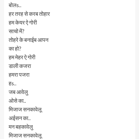
बोलs..
हर तरह से करब तोहार
हम केयर ऐ गोरी
साचो में?
तोहरे के बनाईब आपन
का हो?
हम मेहर ऐ गोरी
डाली कजरा
हमरा पजरा
हs..
जब आवेलु
ओसे का..
मिजाज सनकावेलू
अईसन का..
मन बहकावेलु
मिजाज सनकावेलू