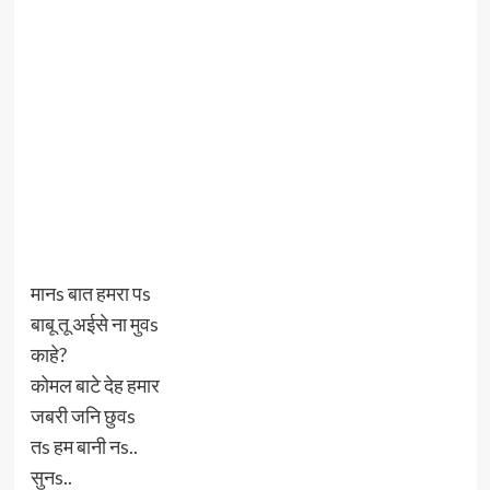
मानs बात हमरा पs
बाबू तू अईसे ना मुवs
काहे?
कोमल बाटे देह हमार
जबरी जनि छुवs
तs हम बानी नs..
सुनs..