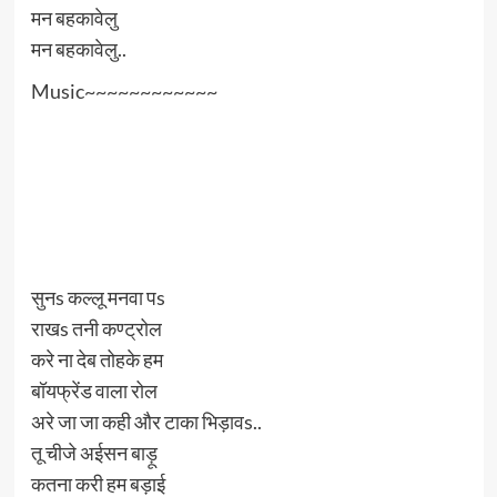
मन बहकावेलु
मन बहकावेलु..
Music~~~~~~~~~~~~
सुनs कल्लू मनवा पs
राखs तनी कण्ट्रोल
करे ना देब तोहके हम
बॉयफ्रेंड वाला रोल
अरे जा जा कही और टाका भिड़ावs..
तू चीजे अईसन बाड़ू
कतना करी हम बड़ाई