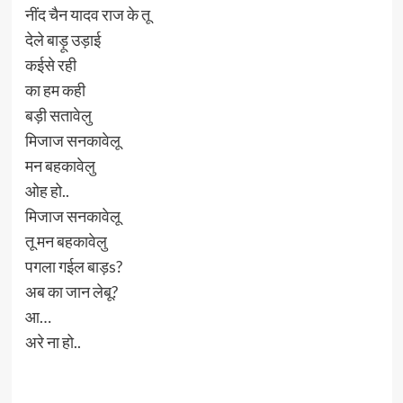
नींद चैन यादव राज के तू
देले बाड़ू उड़ाई
कईसे रही
का हम कही
बड़ी सतावेलु
मिजाज सनकावेलू
मन बहकावेलु
ओह हो..
मिजाज सनकावेलू
तू मन बहकावेलु
पगला गईल बाड़s?
अब का जान लेबू?
आ…
अरे ना हो..