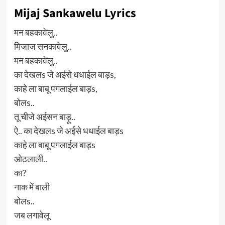
Mijaj Sankawelu Lyrics
मन बहकावेलु..
मिजाज सनकावेलु..
मन बहकावेलु..
का देखलs जे अईसे धधाईल बाड़s,
काहे ला बाबू पगलाईल बाड़s,
बोलs..
तू चीजे अईसन बाड़ू..
ऐ.. का देखलs जे अईसे धधाईल बाड़s
काहे ला बाबू पगलाईल बाड़s
ओठलाली..
का?
नाक में बाली
बोलs..
जब लगावेलू