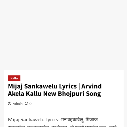
Kallu
Mijaj Sankawelu Lyrics | Arvind
Akela Kallu New Bhojpuri Song
Admin
0
Mijaj Sankawelu Lyrics:-मन बहकावेलु..मिजाज