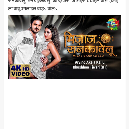
सनकावेलु..मन बहकावेलु..का देखलs जे अईसे धधाईल बाड़s,काहे
ला बाबू पगलाईल बाड़s,बोलs..