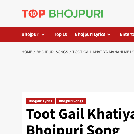
Skip
to
content
Bhojpuri
Top 10
Bhojpuri Lyrics
Entert
HOME
BHOJPURI SONGS
TOOT GAIL KHATIYA MANAHI ME L
Bhojpuri Lyrics
Bhojpuri Songs
Toot Gail Khatiy
Bhojpuri Song