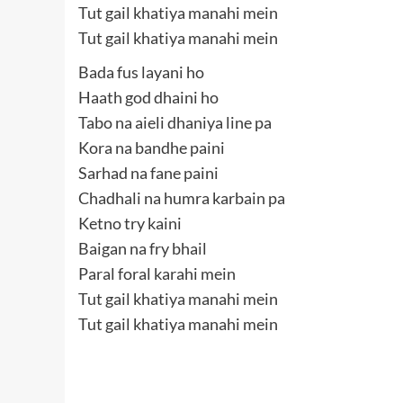
Tut gail khatiya manahi mein
Tut gail khatiya manahi mein
Bada fus layani ho
Haath god dhaini ho
Tabo na aieli dhaniya line pa
Kora na bandhe paini
Sarhad na fane paini
Chadhali na humra karbain pa
Ketno try kaini
Baigan na fry bhail
Paral foral karahi mein
Tut gail khatiya manahi mein
Tut gail khatiya manahi mein