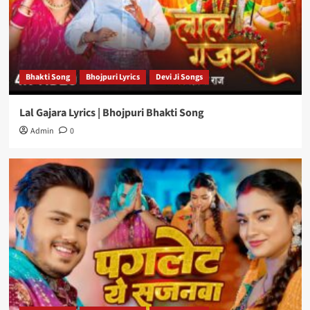
Bhakti Song
Bhojpuri Lyrics
Devi Ji Songs
Lal Gajara Lyrics | Bhojpuri Bhakti Song
Admin
0