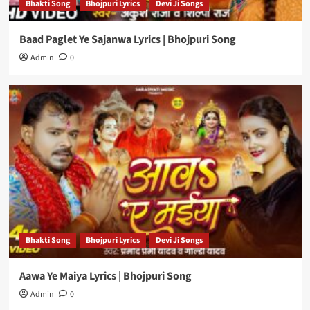
Bhakti Song
Bhojpuri Lyrics
Devi Ji Songs
Baad Paglet Ye Sajanwa Lyrics | Bhojpuri Song
Admin
0
Bhakti Song
Bhojpuri Lyrics
Devi Ji Songs
Aawa Ye Maiya Lyrics | Bhojpuri Song
Admin
0