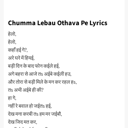
Chumma Lebau Othava Pe Lyrics
हेलो,
हेलो,
कहाँ हई गे?,
अरे घरे में हियई,
बड़ी दिन के बाद फोन कईले हई,
अगे बहरा से आजे तs अईबे कईली हउ,
और तोरा से बड़ी मिले के मन कर रहल हs,
तs अभी अईबे ही की?
हा गे,
नहीं रे बवाल हो जईतs हई,
देख मना करबी तs हम मर जईबौ,
देख जिद मत कर,