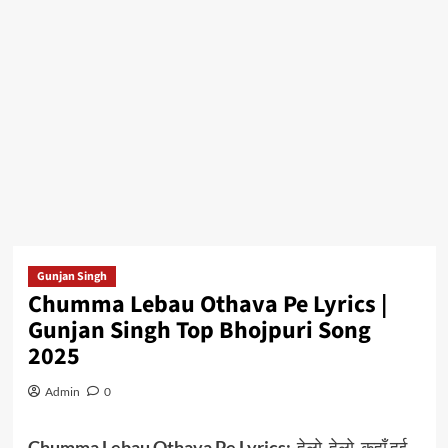
Gunjan Singh
Chumma Lebau Othava Pe Lyrics |
Gunjan Singh Top Bhojpuri Song
2025
Admin
0
Chumma Lebau Othava Pe Lyrics:
-हेलो, हेलो, कहाँ हई