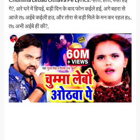
गे?, अरे घरे में हियई, बड़ी दिन के बाद फोन कईले हई, अगे बहरा से
आजे तs अईबे कईली हउ, और तोरा से बड़ी मिले के मन कर रहल हs,
तs अभी अईबे ही की?,