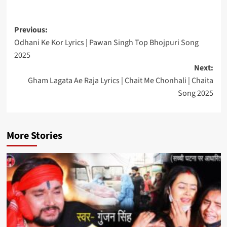
Post
Previous:
Odhani Ke Kor Lyrics | Pawan Singh Top Bhojpuri Song
navigation
2025
Next:
Gham Lagata Ae Raja Lyrics | Chait Me Chonhali | Chaita
Song 2025
More Stories