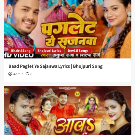
Bhakti Song
Bhojpuri Lyrics
Devi Ji Songs
Baad Paglet Ye Sajanwa Lyrics | Bhojpuri Song
Admin
0