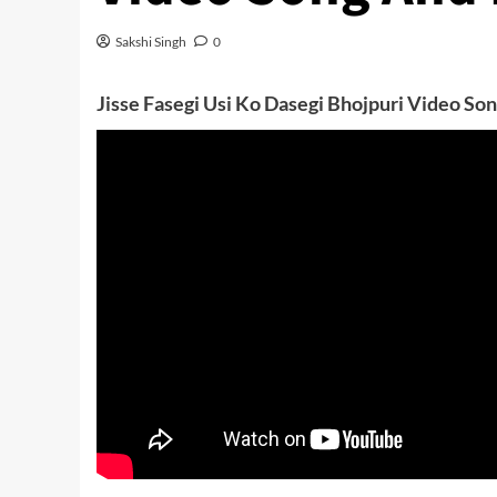
Sakshi Singh
0
Jisse Fasegi Usi Ko Dasegi Bhojpuri Video So