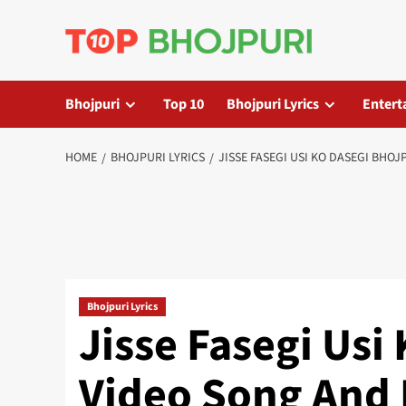
Skip
to
content
Bhojpuri
Top 10
Bhojpuri Lyrics
Entert
HOME
BHOJPURI LYRICS
JISSE FASEGI USI KO DASEGI BHO
Bhojpuri Lyrics
Jisse Fasegi Usi
Video Song And 