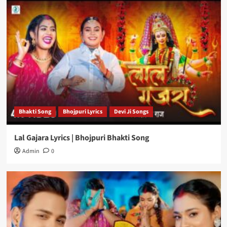
Bhakti Song
Bhojpuri Lyrics
Devi Ji Songs
Lal Gajara Lyrics | Bhojpuri Bhakti Song
Admin
0