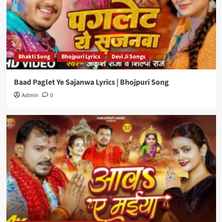
Bhakti Song
Bhojpuri Lyrics
Devi Ji Songs
Baad Paglet Ye Sajanwa Lyrics | Bhojpuri Song
Admin
0