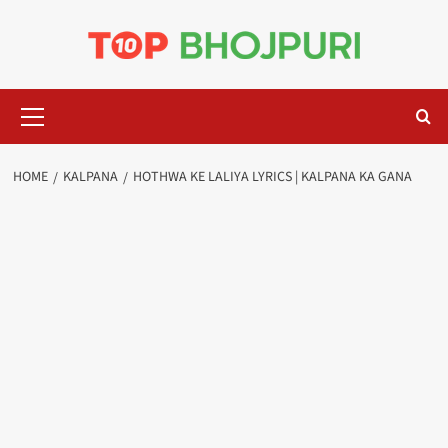
Skip
to
content
Primary
Menu
HOME
KALPANA
HOTHWA KE LALIYA LYRICS | KALPANA KA GANA