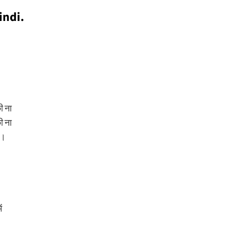
indi.
ी ना
ी ना
ा।
ं