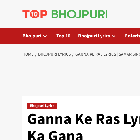
Skip
to
content
Bhojpuri
Top 10
Bhojpuri Lyrics
Entert
HOME
BHOJPURI LYRICS
GANNA KE RAS LYRICS | SAMAR SI
Bhojpuri Lyrics
Ganna Ke Ras Ly
Ka Gana