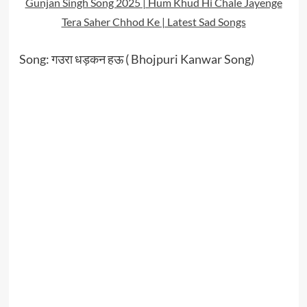
Gunjan Singh Song 2025 | Hum Khud Hi Chale Jayenge
Tera Saher Chhod Ke | Latest Sad Songs
Song: गउरा धड़कन हऊ ( Bhojpuri Kanwar Song)