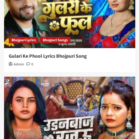
Bhojpuri Lyrics
Bhojpuri Songs
Gulari Ke Phool Lyrics Bhojpuri Song
Admin
0