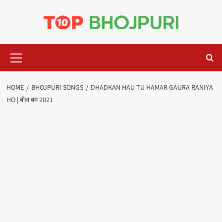
Skip
to
content
Primary
Menu
HOME
BHOJPURI SONGS
DHADKAN HAU TU HAMAR GAURA RANIYA
HO | बोल बम 2021