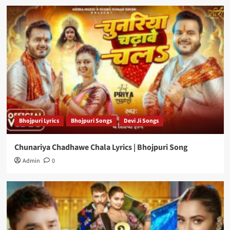
Bhojpuri Lyrics
Bhojpuri Songs
Devi Ji Songs
Chunariya Chadhawe Chala Lyrics | Bhojpuri Song
Admin
0