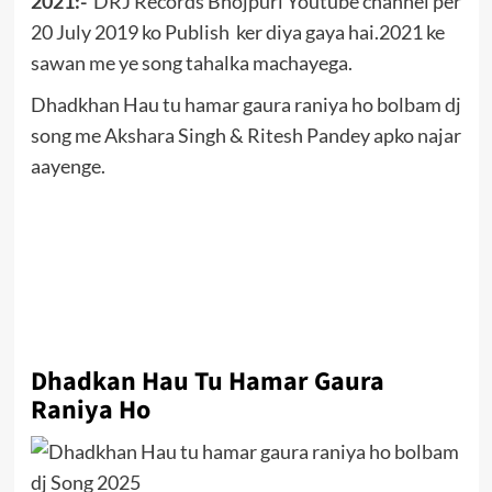
2021:-
DRJ Records Bhojpuri Youtube channel per
20 July 2019 ko Publish ker diya gaya hai.2021 ke
sawan me ye song tahalka machayega.
Dhadkhan Hau tu hamar gaura raniya ho bolbam dj
song me Akshara Singh & Ritesh Pandey apko najar
aayenge.
Dhadkan Hau Tu Hamar Gaura
Raniya Ho