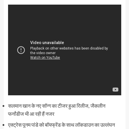
सलमान खान के नए सॉन्ग का टीजर हुआ रिलीज, जैकलीन
फर्नांडीज भी आ रही हैं नजर
एक्ट्रेस पूनम पांडे को बॉयफ्रेंड के साथ लॉकडाउन का उल्लंघन