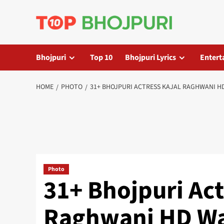
Skip
to
content
Bhojpuri
Top 10
Bhojpuri Lyrics
Entert
HOME
PHOTO
31+ BHOJPURI ACTRESS KAJAL RAGHWANI HD
Photo
31+ Bhojpuri Act
Raghwani HD Wal