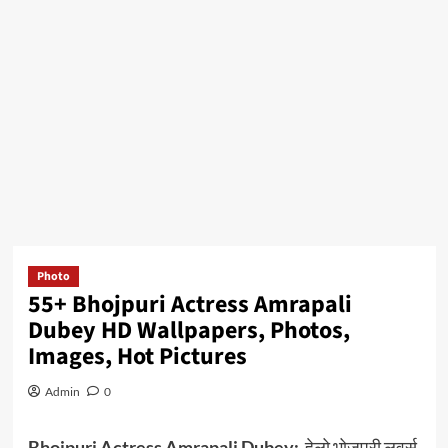
Photo
55+ Bhojpuri Actress Amrapali
Dubey HD Wallpapers, Photos,
Images, Hot Pictures
Admin
0
Bhojpuri Actress Amrapali Dubey:-
हेलो भोजपुरी लवर्स,