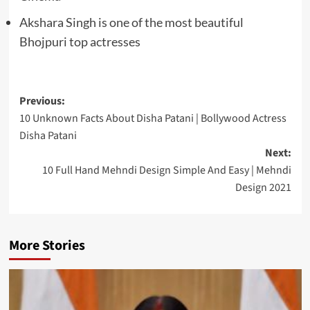
Akshara Singh is one of the most beautiful
Bhojpuri top actresses
Post
Previous:
10 Unknown Facts About Disha Patani | Bollywood Actress
navigation
Disha Patani
Next:
10 Full Hand Mehndi Design Simple And Easy | Mehndi
Design 2021
More Stories