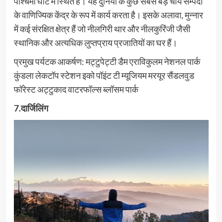
पश्चिमी घाट में स्थित है। यह दुनिया के कुछ सबसे बड़े चाय सम्पदा
के वाणिज्यिक केंद्र के रूप में कार्य करता है। इसके अलावा, मुन्नार
में कई संरक्षित क्षेत्र हैं जो नीलगिरी थार और नीलकुरिंजी जैसी
स्थानिक और अत्यधिक लुप्तप्राय प्रजातियों का घर हैं।
प्रमुख पर्यटक आकर्षण: मट्टुपेट्टी डैम एराविकुलम नेशनल पार्क
कुंडला लेकटॉप स्टेशन इको पॉइंट टी म्यूजियम मरयूर सैंडलवुड
फॉरेस्ट अट्टुकाद वाटरफॉल्स ब्लॉसम पार्क
7.दार्जिलिंग