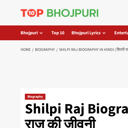
Skip
to
content
Bhojpuri
Top 10
Bhojpuri Lyrics
Entert
HOME
BIOGRAPHY
SHILPI RAJ BIOGRAPHY IN HINDI | शिल्पी र
Biography
Shilpi Raj Biogra
राज की जीवनी