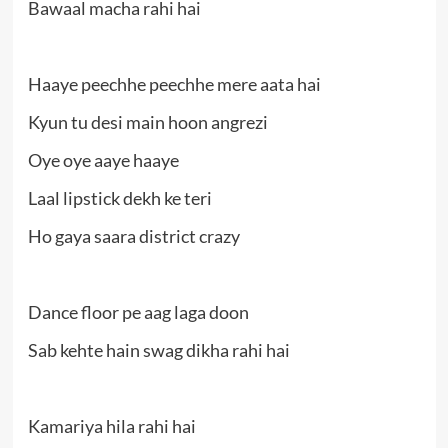
Bawaal macha rahi hai
Haaye peechhe peechhe mere aata hai
Kyun tu desi main hoon angrezi
Oye oye aaye haaye
Laal lipstick dekh ke teri
Ho gaya saara district crazy
Dance floor pe aag laga doon
Sab kehte hain swag dikha rahi hai
Kamariya hila rahi hai