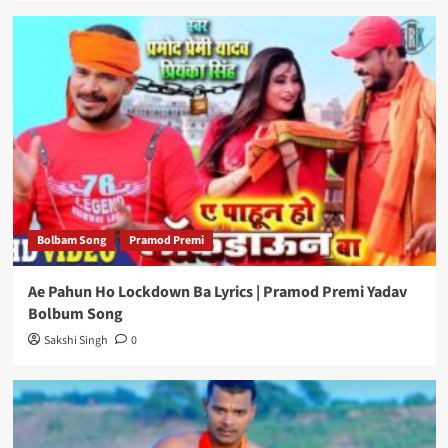
Bolbam Song
Pramod Premi
Ae Pahun Ho Lockdown Ba Lyrics | Pramod Premi Yadav
Bolbum Song
Sakshi Singh
0