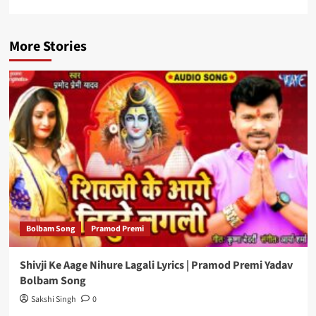
More Stories
Bolbam Song
Pramod Premi
Shivji Ke Aage Nihure Lagali Lyrics | Pramod Premi Yadav
Bolbam Song
Sakshi Singh
0