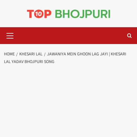
Skip
to
content
Primary
Menu
HOME
KHESARI LAL
JAWANIYA MEIN GHOON LAG JAYI | KHESARI
LAL YADAV BHOJPURI SONG