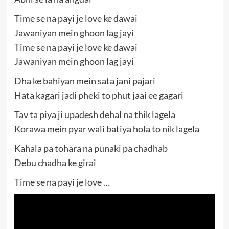
Time se na payi je love ke dawai
Jawaniyan mein ghoon lag jayi
Time se na payi je love ke dawai
Jawaniyan mein ghoon lag jayi
Dha ke bahiyan mein sata jani pajari
Hata kagari jadi pheki to phut jaai ee gagari
Tav ta piya ji upadesh dehal na thik lagela
Korawa mein pyar wali batiya hola to nik lagela
Kahala pa tohara na punaki pa chadhab
Debu chadha ke girai
Time se na payi je love …