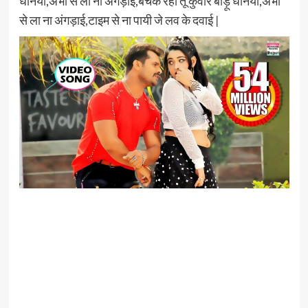
धनिया,अभी से ला ना अंगड़ाई,बचके रहा तू कुवार बाड़ू धनिया,अभी
से ला ना अंगड़ाई,टाइम से ना पायी जे लव के दवाई |