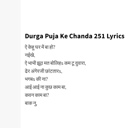
Durga Puja Ke Chanda 251 Lyrics
ऐ केहू घर में बा हो?
नईखे,
ऐ भाभी झूठ मत बोलिहs कम टू दुवारा,
ढेर अंगेरजी छांटतारs,
भगबs की ना?
आई आई ना कुछ काम बा,
कवन काम बा?
बाक नु,