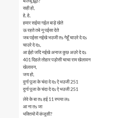
बोलबू झूठ?
सही हो,
हे, हे,
हमार सईया गईल बाड़े खेते
ऊ रहते तबे नु पईसा देते
जब पईसा नईखे भउजी तs गेहूँ चाउरे दे दs
चाउरे दे दs,
आ ईहो जदि नईखे अनाज कुछ अउरे दे दs
401 दिहले तोहार पड़ोसी चाचा राम खेलावन
खेलावन,
जय हो,
दुर्गा पूजा के चंदा दे दs ऐ भउजी 251
दुर्गा पूजा के चंदा दे दs ऐ भउजी 251
लेवे के बा तs हई 11 रुपया लs
आ ना तs जा
भक्तियो में कंजूसी?