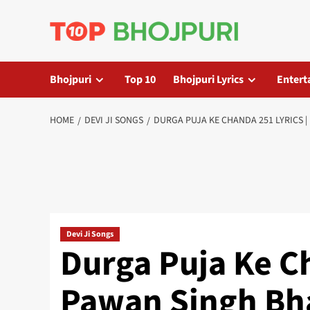
Skip
to
content
Bhojpuri
Top 10
Bhojpuri Lyrics
Entert
HOME
DEVI JI SONGS
DURGA PUJA KE CHANDA 251 LYRICS 
Devi Ji Songs
Durga Puja Ke Ch
Pawan Singh Bha