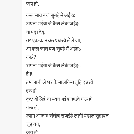
जय हो,
कल सात बजे सुबहे में अईहs
अपना भईया से कैश लेके जईहs
ना पढ़ा देबू,
तs एक काम करs घरवे लेले जा,
आ कल सात बजे सुबहे में अईहs
काहे?
अपना भईया से कैश लेके जईहs
हे हे,
हम जानी ले घर के मालकिन तुहि हउ हो
हउ हो,
कुछु बोलिहे ना पवन भईया हउवे गऊ हो
गऊ हो,
श्याम आज़ाद संतोष सजईहे लागी पंडाल सुहावन
सुहावन,
जय हो,