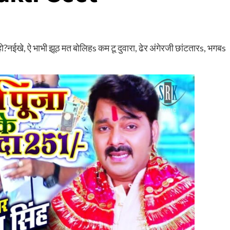
नईखे, ऐ भाभी झूठ मत बोलिहs कम टू दुवारा, ढेर अंगेरजी छांटतारs, भगबs