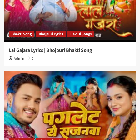
Bhakti Song
Bhojpuri Lyrics
Devi Ji Songs
Lal Gajara Lyrics | Bhojpuri Bhakti Song
Admin
0