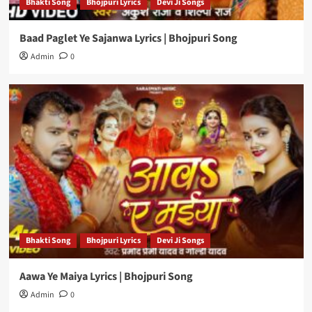
Bhakti Song
Bhojpuri Lyrics
Devi Ji Songs
Baad Paglet Ye Sajanwa Lyrics | Bhojpuri Song
Admin
0
Bhakti Song
Bhojpuri Lyrics
Devi Ji Songs
Aawa Ye Maiya Lyrics | Bhojpuri Song
Admin
0