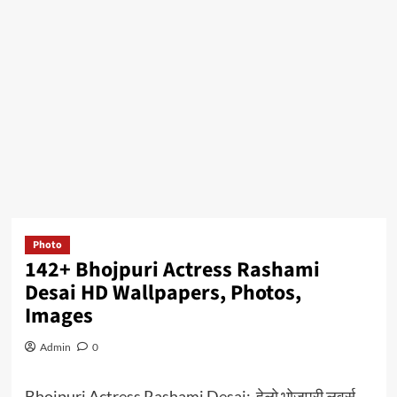
Photo
142+ Bhojpuri Actress Rashami
Desai HD Wallpapers, Photos,
Images
Admin
0
Bhojpuri Actress Rashami Desai:-हेलो भोजपुरी लवर्स,