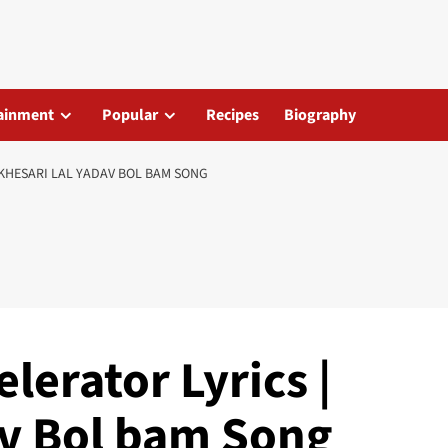
ainment
Popular
Recipes
Biography
 KHESARI LAL YADAV BOL BAM SONG
lerator Lyrics |
av Bol bam Song