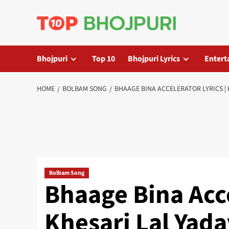
Skip
to
content
Bhojpuri
Top 10
Bhojpuri Lyrics
Entert
HOME
BOLBAM SONG
BHAAGE BINA ACCELERATOR LYRICS |
Bolbam Song
Bhaage Bina Acce
Khesari Lal Yad