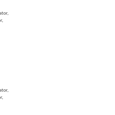
ator,
r,
ator,
r,